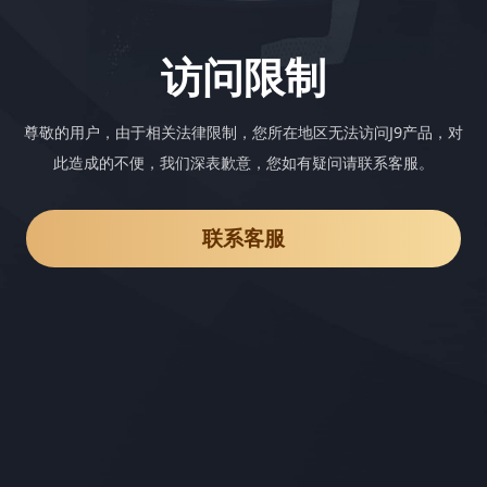
访问限制
尊敬的用户，由于相关法律限制，您所在地区无法访问J9产品，对
此造成的不便，我们深表歉意，您如有疑问请联系客服。
联系客服