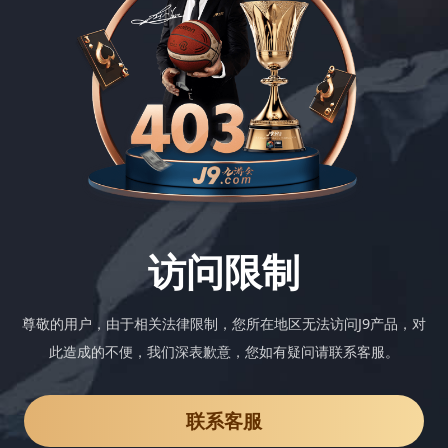
访问限制
尊敬的用户，由于相关法律限制，您所在地区无法访问J9产品，对
此造成的不便，我们深表歉意，您如有疑问请联系客服。
联系客服