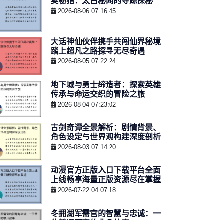
奥秘猎：太古秘闻的寻踪探秘
2026-08-06 07:16:45
大话神仙伙伴携手共闯仙界秘境
踏上超凡之路探寻无尽奇遇
2026-08-05 07:22:24
地下城与勇士缔造者：探索英雄
传承与命运交织的冒险之旅
2026-08-04 07:23:02
古剑奇谭全景解析：剧情背景、
角色设定与世界观构建深度剖析
2026-08-03 07:14:20
动漫官方正版入口下载平台全面
上线畅享海量正版资源尽在掌握
2026-07-22 04:07:18
冬拥湖军需官的智慧与忠诚：一