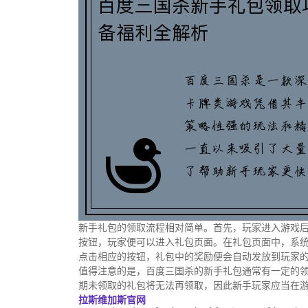
新手礼包的领取流程相对简单。首先，玩家进入游戏后
按钮，玩家便可以进入礼包页面。在礼包页面中，系
点击相应的按钮，礼包中的奖励便会自动发放到玩家
值得注意的是，百度三国杀的新手礼包通常有一定的
期未领取的礼包将无法再领取，因此新手玩家应当在
拉斯维加斯官网