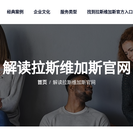
经典案例
企业文化
服务类型
找到拉斯维加斯官方入口
解读拉斯维加斯官网
首页
解读拉斯维加斯官网