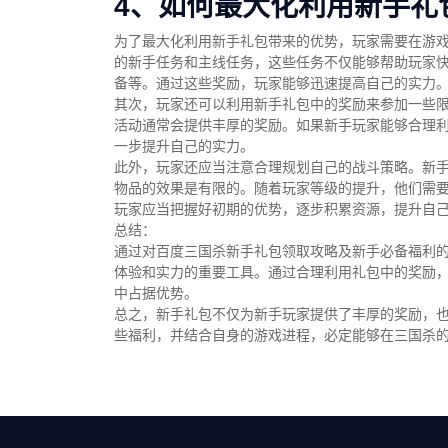
4、如何最大化利用新手礼
为了最大化利用新手礼包带来的优势，玩家需要在游
的新手任务和主线任务，这些任务不仅能够帮助玩家
备等。通过这些奖励，玩家能够迅速提高自己的实力
其次，玩家还可以利用新手礼包中的奖励来参加一些
活动通常会提供丰厚的奖励。如果新手玩家能够合理
一步提升自己的实力。
此外，玩家还应当注意合理规划自己的战斗策略。新
物品的效果是有限的。随着玩家等级的提升，他们需
玩家应当把握好初期的优势，逐步积累资源，提升自
总结：
通过对百度三国杀新手礼包领取攻略及新手必备福利
体验和实力的重要工具。通过合理利用礼包中的奖励
中占据优势。
总之，新手礼包不仅为新手玩家提供了丰厚的奖励，
些福利，并结合自身的游戏进程，必定能够在三国杀