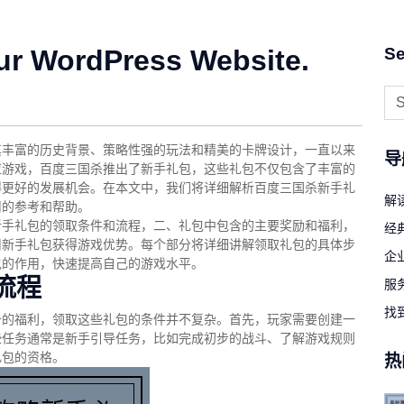
ur WordPress Website.
Se
其丰富的历史背景、策略性强的玩法和精美的卡牌设计，一直以来
导
应游戏，百度三国杀推出了新手礼包，这些礼包不仅包含了丰富的
得更好的发展机会。在本文中，我们将详细解析百度三国杀新手礼
解
用的参考和帮助。
新手礼包的领取条件和流程，二、礼包中包含的主要奖励和福利，
经
用新手礼包获得游戏优势。每个部分将详细讲解领取礼包的具体步
企
包的作用，快速提高自己的游戏水平。
流程
服
找
备的福利，领取这些礼包的条件并不复杂。首先，玩家需要创建一
些任务通常是新手引导任务，比如完成初步的战斗、了解游戏规则
礼包的资格。
热