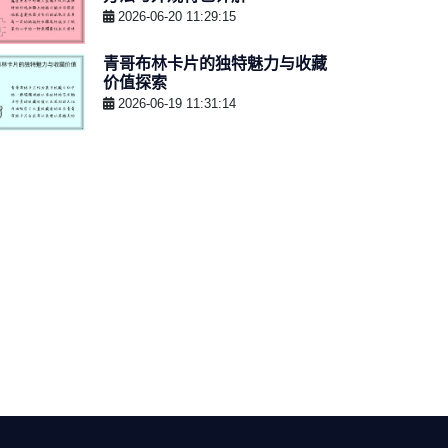
2026-06-20 11:29:15
青哥布林卡片的独特魅力与收藏
价值探索
2026-06-19 11:31:14