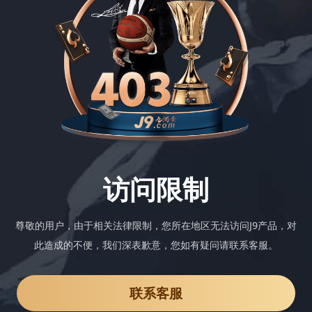
访问限制
尊敬的用户，由于相关法律限制，您所在地区无法访问J9产品，对
此造成的不便，我们深表歉意，您如有疑问请联系客服。
联系客服